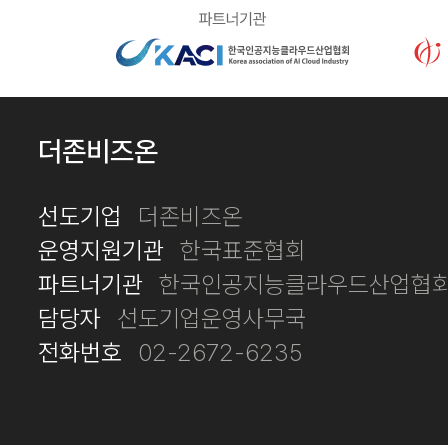
더존비즈온
선도기업
더존비즈온
운영지원기관
한국표준협회
파트너기관
한국인공지능클라우드산업협회
담당자
선도기업운영사무국
전화번호
02-2672-6235