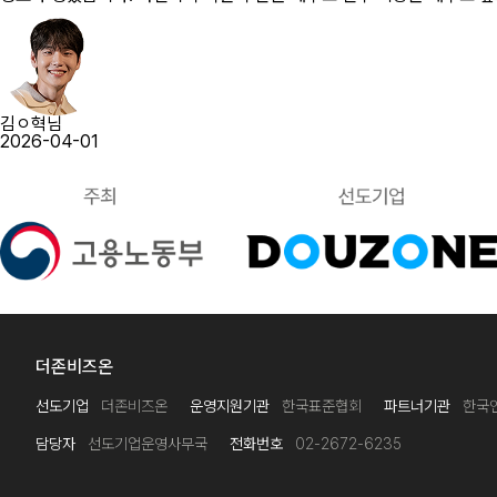
김ㅇ혁님
2026-04-01
더존비즈온
선도기업
더존비즈온
운영지원기관
한국표준협회
파트너기관
한국
담당자
선도기업운영사무국
전화번호
02-2672-6235