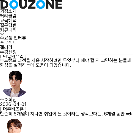
수료생 인터뷰
[ 더존비즈온 ]
과정소개
본 과정을 더 좋게 만들고자하는 노력이 있기에 지금보다도 더 좋은 환경
커리큘럼
교육혜택
질문답변
수료생 인터뷰
커뮤니티
프로젝트
갤러리
수료생 인터뷰
프로젝트
이ㅇ송님
갤러리
2026-04-09
수강신청
[ 더존비즈온 ]
부트캠프 과정을 처음 시작하려면 무엇부터 해야 할 지 고민하는 분들께 [
향성을 설정하는데 도움이 되었습니다.
조ㅇ희님
2026-04-01
[ 더존비즈온 ]
단순히 6개월이 지나면 취업이 될 것이라는 생각보다는, 6개월 동안 국