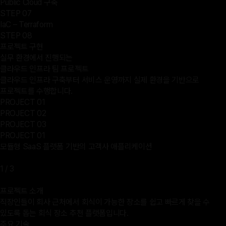
Public Cloud 구축
STEP 07
IaC – Terraform
STEP 08
프로젝트 구현
실무 환경에서 진행되는
클라우드 인프라 팀 프로젝트
클라우드 인프라 구축부터 서비스 운영까지 실제 환경을 기반으로
프로젝트를 수행합니다.
PROJECT 01
PROJECT 02
PROJECT 03
PROJECT
01
모듈형 SaaS 플랫폼 기반의 고객사 애플리케이션
1
/ 3
프로젝트 소개
프로젝트 소개
프로젝트 소개
직장인들이 회사 근처에서 회식이 가능한 장소를 쉽고 빠르게 찾을 수
하이브리드 클라우드 서비스 인프라 구축을 통하여 고양이를 처음 키우는
사용자의 수준에 맞춰 날씨, 거리 데이터를 분석하여 제공해주는 클라우드
있도록 돕는 회식 장소 추천 플랫폼입니다.
초보 집사를 대상으로 반려동물 토탈 케어 서비스 제공을 목적으로 하는
기반의 개인 맞춤 등산 코스 추천 플랫폼입니다.
주요 기술
사이트입니다.
주요 기술