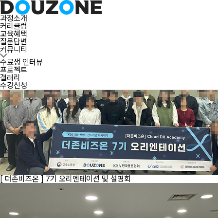
갤러리
과정소개
커리큘럼
교육혜택
질문답변
수료생 인터뷰
커뮤니티
프로젝트
갤러리
수료생 인터뷰
프로젝트
갤러리
수강신청
[ 더존비즈온 ] 7기 오리엔테이션 및 설명회